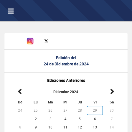
Toggle
navigation
Edición del
24 de Diciembre de 2024
Ediciones Anteriores
Diciembre 2024
Do
Lu
Ma
Mi
Ju
Vi
Sa
24
25
26
27
28
29
30
1
2
3
4
5
6
7
8
9
10
11
12
13
14