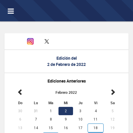
Toggle
navigation
Edición del
2 de Febrero de 2022
Ediciones Anteriores
Febrero 2022
Do
Lu
Ma
Mi
Ju
Vi
Sa
30
31
1
2
3
4
5
6
7
8
9
10
11
12
13
14
15
16
17
18
19