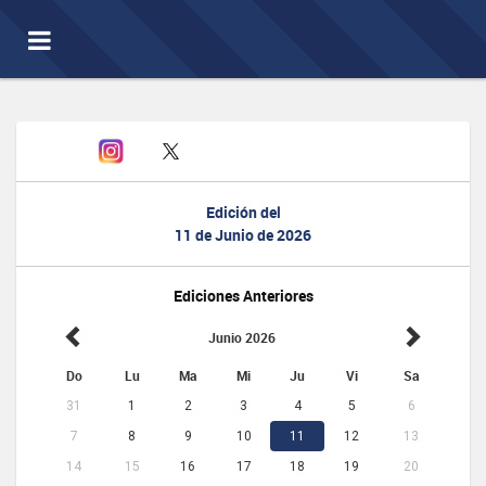
Toggle
navigation
Edición del
11 de Junio de 2026
Ediciones Anteriores
Junio 2026
Do
Lu
Ma
Mi
Ju
Vi
Sa
31
1
2
3
4
5
6
7
8
9
10
11
12
13
14
15
16
17
18
19
20