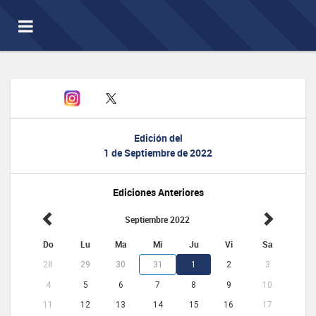
Toggle
navigation
Edición del
1 de Septiembre de 2022
Ediciones Anteriores
Septiembre 2022
Do
Lu
Ma
Mi
Ju
Vi
Sa
28
29
30
31
1
2
3
4
5
6
7
8
9
10
11
12
13
14
15
16
17