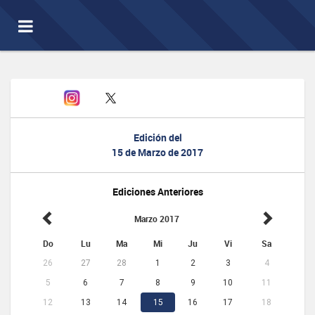
Toggle
navigation
Edición del
15 de Marzo de 2017
Ediciones Anteriores
Marzo 2017
Do
Lu
Ma
Mi
Ju
Vi
Sa
26
27
28
1
2
3
4
5
6
7
8
9
10
11
12
13
14
15
16
17
18