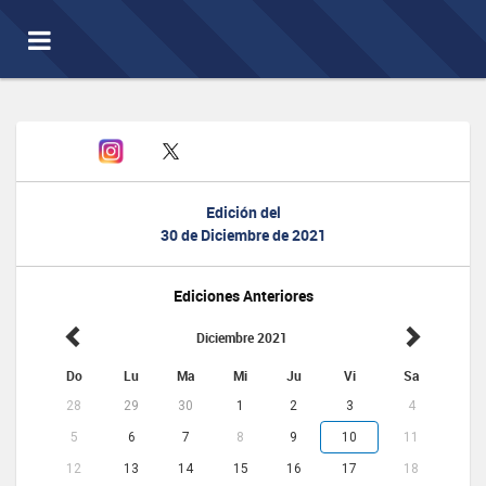
Toggle
navigation
Edición del
30 de Diciembre de 2021
Ediciones Anteriores
Diciembre 2021
Do
Lu
Ma
Mi
Ju
Vi
Sa
28
29
30
1
2
3
4
5
6
7
8
9
10
11
12
13
14
15
16
17
18