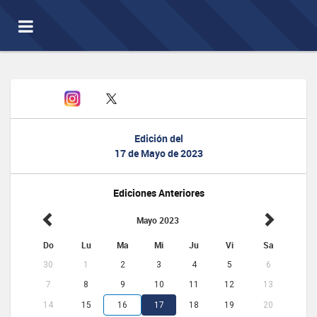
Toggle
navigation
Edición del
17 de Mayo de 2023
Ediciones Anteriores
Mayo 2023
Do
Lu
Ma
Mi
Ju
Vi
Sa
30
1
2
3
4
5
6
7
8
9
10
11
12
13
14
15
16
17
18
19
20