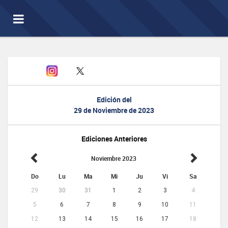
Toggle
navigation
Edición del
29 de Noviembre de 2023
Ediciones Anteriores
Noviembre 2023
Do
Lu
Ma
Mi
Ju
Vi
Sa
29
30
31
1
2
3
4
5
6
7
8
9
10
11
12
13
14
15
16
17
18