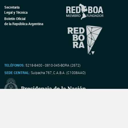
Secretaría
Legal y Técnica
Boletín Oficial
de la República Argentina
TELÉFONOS:
5218-8400 - 0810-345-BORA (2672)
SEDE CENTRAL:
Suipacha 767, C.A.B.A. (C1008AAO)
Secretaría Legal y Técnica |
Dra. María Ibarzabal Murphy - Secretaria
Dirección Nacional del Registro Oficial |
Dr. Walter Rubén Gonzalez - Director